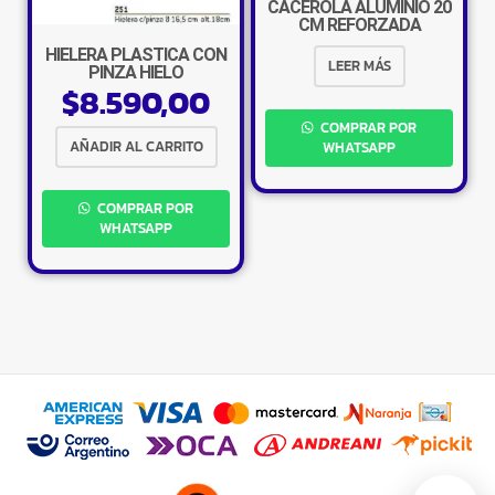
CACEROLA ALUMINIO 20
×
CM REFORZADA
HIELERA PLASTICA CON
LEER MÁS
PINZA HIELO
$
8.590,00
COMPRAR POR
AÑADIR AL CARRITO
WHATSAPP
Tu carrito está vacío.
COMPRAR POR
Agregá un producto y aparecerá acá
WHATSAPP
automáticamente.