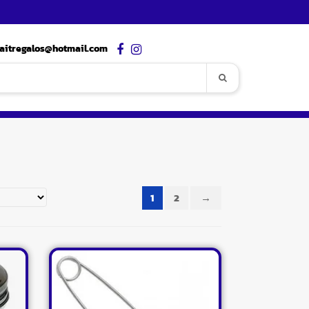
aitregalos@hotmail.com
1
2
→