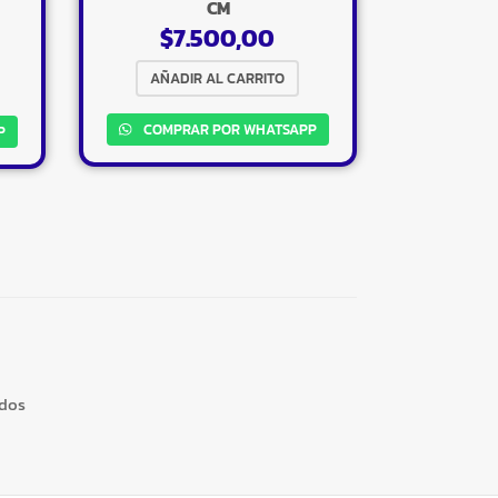
CM
$
7.500,00
AÑADIR AL CARRITO
×
COMPRAR POR WHATSAPP
P
Tu carrito está vacío.
Agregá un producto y aparecerá acá
automáticamente.
ados