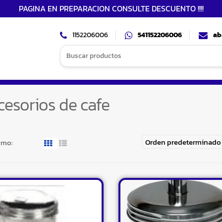
PAGINA EN PREPARACION CONSULTE DESCUENTO !!!!
1152206006
541152206006
ab
Search
for:
cesorios de cafe
omo: