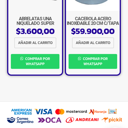
×
ABRELATAS UÑA
CACEROLA ACERO
NIQUELADO SUPER
INOXIDABLE 20 CM C/TAPA
$
3.600,00
$
59.900,00
ACERO IND ARG
AÑADIR AL CARRITO
AÑADIR AL CARRITO
Tu carrito está vacío.
COMPRAR POR
COMPRAR POR
Agregá un producto y aparecerá acá
automáticamente.
WHATSAPP
WHATSAPP