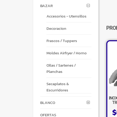
BAZAR
Accesorios - Utensillos
PRO
Decoracion
Frascos / Tuppers
Moldes Airfryer / Horno
Ollas / Sartenes /
Planchas
Secaplatos &
Escurridores
INO
BLANCO
TR
$
OFERTAS