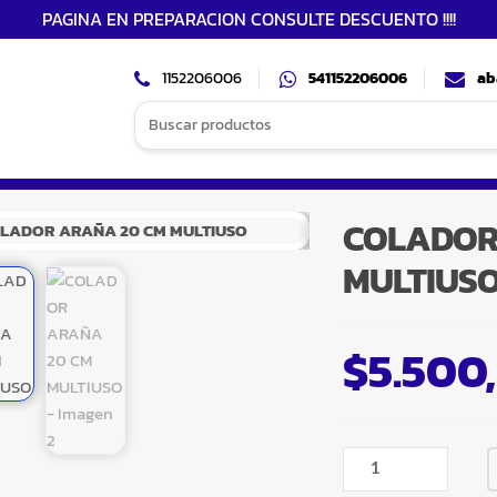
PAGINA EN PREPARACION CONSULTE DESCUENTO !!!!
1152206006
541152206006
ab
Search
for:
COLADOR
MULTIUS
$
5.500
COLADOR
ARAÑA