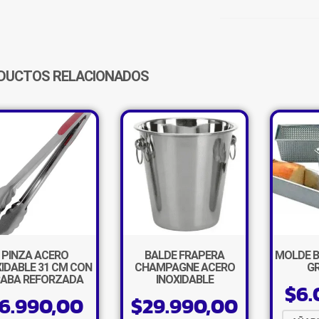
20
CM
MULTIUSO
CANTIDAD
DUCTOS RELACIONADOS
PINZA ACERO
BALDE FRAPERA
MOLDE B
XIDABLE 31 CM CON
CHAMPAGNE ACERO
G
ABA REFORZADA
INOXIDABLE
$
6.
6.990,00
$
29.990,00