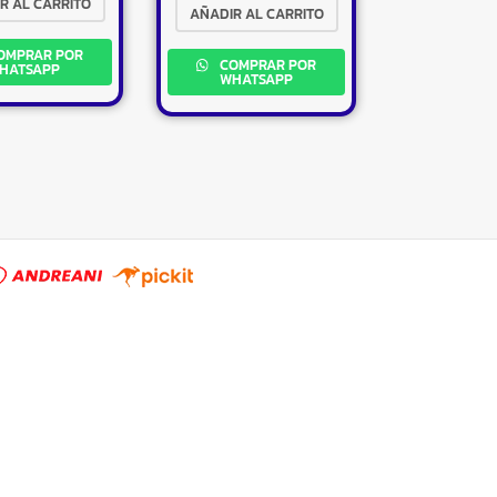
R AL CARRITO
AÑADIR AL CARRITO
OMPRAR POR
COMPRAR POR
×
HATSAPP
WHATSAPP
Tu carrito está vacío.
Agregá un producto y aparecerá acá
automáticamente.