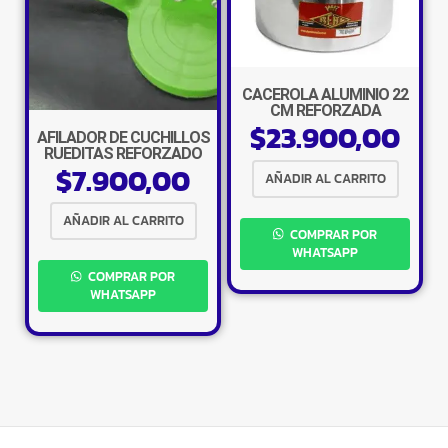
CACEROLA ALUMINIO 22
×
CM REFORZADA
$
23.900,00
AFILADOR DE CUCHILLOS
RUEDITAS REFORZADO
$
7.900,00
AÑADIR AL CARRITO
AÑADIR AL CARRITO
COMPRAR POR
Tu carrito está vacío.
WHATSAPP
COMPRAR POR
Agregá un producto y aparecerá acá
WHATSAPP
automáticamente.