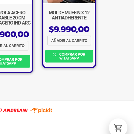
ROLA ACERO
MOLDE MUFFIN X 12
DABLE 20 CM
ANTIADHERENTE
ACERO IND ARG
$
9.990,00
.900,00
Tu carrito está vacío.
AÑADIR AL CARRITO
R AL CARRITO
Agregá un producto y aparecerá acá
automáticamente.
COMPRAR POR
WHATSAPP
OMPRAR POR
HATSAPP