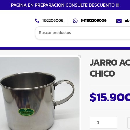
PAGINA EN PREPARACION CONSULTE DESCUENTO !!!!
1152206006
541152206006
ab
Search
for:
JARRO AC
CHICO
$
15.90
JARRO
ACERO