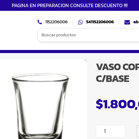
PAGINA EN PREPARACION CONSULTE DESCUENTO !!!!
1152206006
541152206006
ab
Search
for:
VASO COP
C/BASE
$
1.800
VASO
COPITA