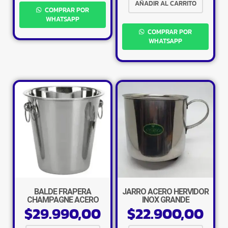
AÑADIR AL CARRITO
COMPRAR POR
WHATSAPP
COMPRAR POR
WHATSAPP
×
BALDE FRAPERA
JARRO ACERO HERVIDOR
CHAMPAGNE ACERO
INOX GRANDE
$
29.990,00
$
22.900,00
INOXIDABLE