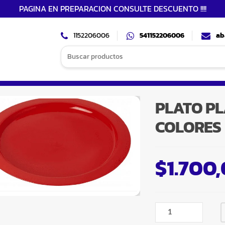
PAGINA EN PREPARACION CONSULTE DESCUENTO !!!!
1152206006
541152206006
ab
Search
for:
PLATO PL
COLORES
$
1.700
PLATO
PLASTICO