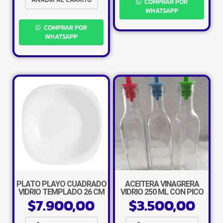
COMPRAR POR
WHATSAPP
COMPRAR POR
WHATSAPP
×
PLATO PLAYO CUADRADO
ACEITERA VINAGRERA
VIDRIO TEMPLADO 26 CM
VIDRIO 250 ML CON PICO
$
7.900,00
$
3.500,00
VERTEDOR