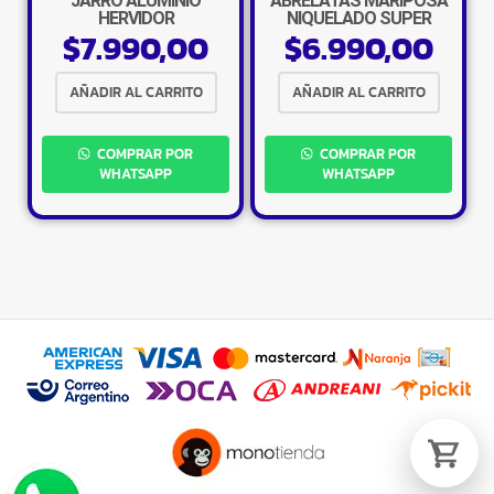
JARRO ALUMINIO
ABRELATAS MARIPOSA
HERVIDOR
NIQUELADO SUPER
$
7.990,00
$
6.990,00
AÑADIR AL CARRITO
AÑADIR AL CARRITO
Tu carrito está vacío.
COMPRAR POR
COMPRAR POR
Agregá un producto y aparecerá acá
automáticamente.
WHATSAPP
WHATSAPP