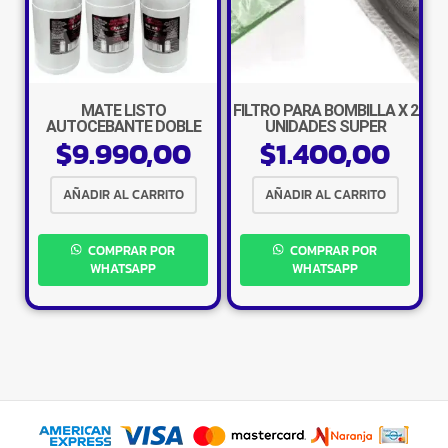
×
MATE LISTO
FILTRO PARA BOMBILLA X 2
AUTOCEBANTE DOBLE
UNIDADES SUPER
$
9.990,00
$
1.400,00
FILTRO 500 CC
AÑADIR AL CARRITO
AÑADIR AL CARRITO
Tu carrito está vacío.
COMPRAR POR
COMPRAR POR
Agregá un producto y aparecerá acá
WHATSAPP
WHATSAPP
automáticamente.