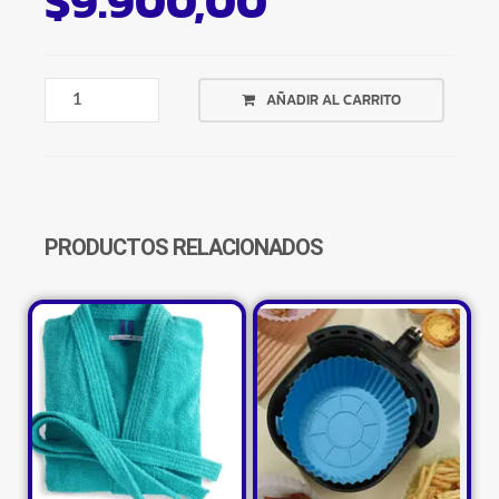
$
9.900,00
MATE
AÑADIR AL CARRITO
ACERO
TERMICO
INOXIDABLE
DOBLE
CAPA
COLORES
PRODUCTOS RELACIONADOS
CANTIDAD