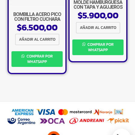
MOLDE HAMBURGUESA
×
CON TAPA Y AGUJEROS
$
5.900,00
SUPER
BOMBILLA ACERO PICO
CON FILTRO CUCHARA
$
6.500,00
AÑADIR AL CARRITO
AÑADIR AL CARRITO
COMPRAR POR
Tu carrito está vacío.
WHATSAPP
Agregá un producto y aparecerá acá
COMPRAR POR
automáticamente.
WHATSAPP