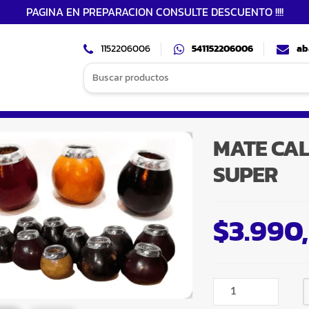
PAGINA EN PREPARACION CONSULTE DESCUENTO !!!!
1152206006
541152206006
ab
Search
for:
MATE CA
SUPER
$
3.990
MATE
CALABAZA