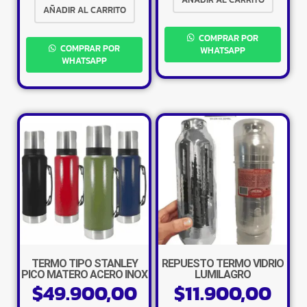
AÑADIR AL CARRITO
COMPRAR POR
COMPRAR POR
WHATSAPP
WHATSAPP
×
TERMO TIPO STANLEY
REPUESTO TERMO VIDRIO
PICO MATERO ACERO INOX
LUMILAGRO
$
49.900,00
$
11.900,00
1,2 L