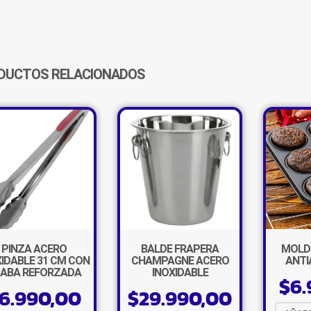
3
L
COLORES
CANTIDAD
DUCTOS RELACIONADOS
PINZA ACERO
BALDE FRAPERA
MOLDE
XIDABLE 31 CM CON
CHAMPAGNE ACERO
ANTI
ABA REFORZADA
INOXIDABLE
$
6.
6.990,00
$
29.990,00