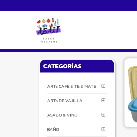
S
S
k
k
i
i
p
p
t
t
o
o
n
c
CATEGORÍAS
a
o
v
n
i
t
ARTs CAFE & TE & MATE
g
e
a
n
ARTs DE VAJILLA
t
t
i
ASADO & VINO
o
n
BAÑO