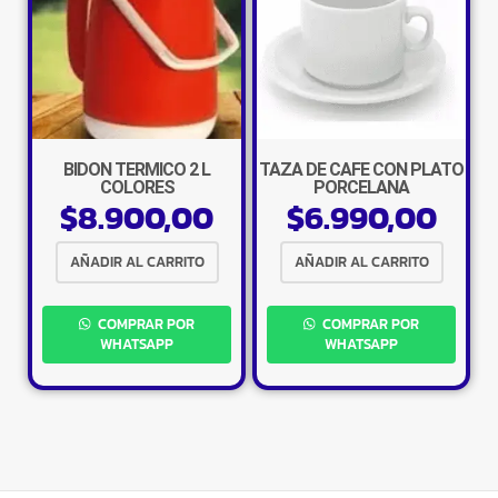
×
BIDON TERMICO 2 L
TAZA DE CAFE CON PLATO
COLORES
PORCELANA
$
8.900,00
$
6.990,00
AÑADIR AL CARRITO
AÑADIR AL CARRITO
Tu carrito está vacío.
COMPRAR POR
COMPRAR POR
Agregá un producto y aparecerá acá
WHATSAPP
WHATSAPP
automáticamente.