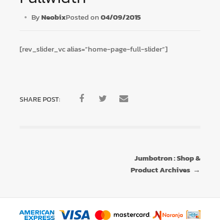
By
Neobix
Posted on
04/09/2015
×
[rev_slider_vc alias=”home-page-full-slider”]
SHARE POST:
Tu carrito está vacío.
Agregá un producto y aparecerá acá
automáticamente.
Navegación
Jumbotron : Shop &
de
Product Archives
→
entradas