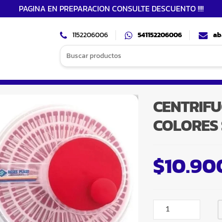
PAGINA EN PREPARACION CONSULTE DESCUENTO !!!!
1152206006
541152206006
ab
Search
for:
CENTRIF
COLORES 
$
10.90
CENTRIFUGA
VEGETALES