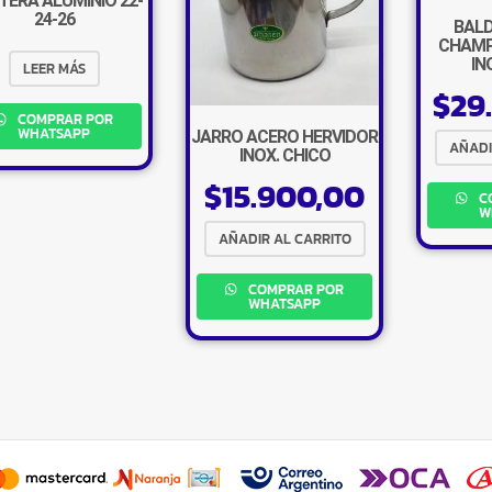
TERA ALUMINIO 22-
24-26
BALD
CHAMP
IN
LEER MÁS
$
29
COMPRAR POR
WHATSAPP
JARRO ACERO HERVIDOR
AÑADI
INOX. CHICO
$
15.900,00
C
W
AÑADIR AL CARRITO
COMPRAR POR
WHATSAPP