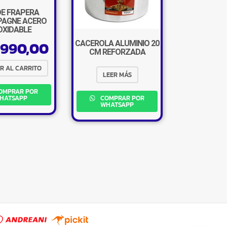
E FRAPERA
AGNE ACERO
×
OXIDABLE
.990,00
CACEROLA ALUMINIO 20
CM REFORZADA
R AL CARRITO
LEER MÁS
OMPRAR POR
Tu carrito está vacío.
HATSAPP
COMPRAR POR
WHATSAPP
Agregá un producto y aparecerá acá
automáticamente.