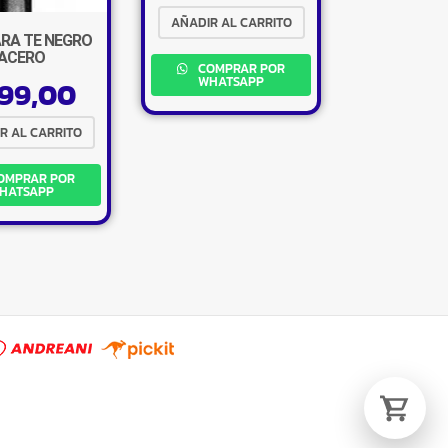
AÑADIR AL CARRITO
RA TE NEGRO
ACERO
COMPRAR POR
WHATSAPP
99,00
Tu carrito está vacío.
R AL CARRITO
Agregá un producto y aparecerá acá
automáticamente.
OMPRAR POR
HATSAPP