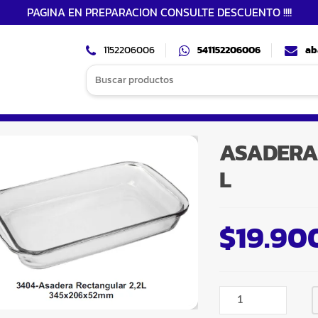
PAGINA EN PREPARACION CONSULTE DESCUENTO !!!!
1152206006
541152206006
ab
Search
for:
ASADERA 
L
$
19.90
ASADERA
VIDRIO