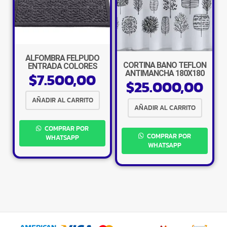
×
ALFOMBRA FELPUDO
CORTINA BAÑO TEFLON
ENTRADA COLORES
ANTIMANCHA 180X180
$
7.500,00
$
25.000,00
COLORES
AÑADIR AL CARRITO
AÑADIR AL CARRITO
Tu carrito está vacío.
COMPRAR POR
COMPRAR POR
Agregá un producto y aparecerá acá
WHATSAPP
automáticamente.
WHATSAPP